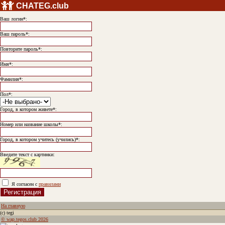
CHATEG.club
Ваш логин*:
Ваш пароль*:
Повторите пароль*:
Имя*:
Фамилия*:
Пол*:
Город, в котором живете*:
Номер или название школы*:
Город, в котором учитесь (учились)*:
Введите текст с картинки:
Я согласен с
правилами
На главную
(с) tegi
© wap.tegos.club 2026