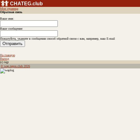
CHATEG.club
Моя страница
Обратная связь
Ваше имя:
Ваше сообщение:
Пожалуйста, укажите в сообщении способ обратной связи с вам, например, ваш E-mail
На главную
Выход
(с) tegi
© wap.tegos.club 2026